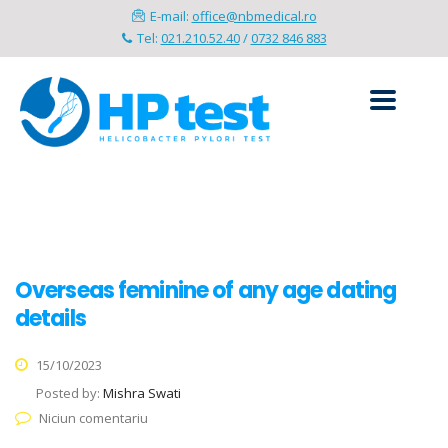
E-mail:
office@nbmedical.ro
Tel:
021.210.52.40
/
0732 846 883
Overseas feminine of any age dating
details
15/10/2023
Posted by:
Mishra Swati
Niciun comentariu