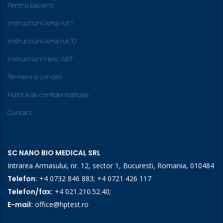
Pentru pacienti
Instructiuni Ama rut 1
Instructiuni Ama rut 10
Instructiuni Helic ABT
Termeni si conditii
Politica de confidentialitate
Contact
SC NANO BIO MEDICAL SRL
Intrarea Armasului, nr. 12, sector 1, Bucuresti, Romania, 010484
Telefon:
+4 0732 846 883
;
+4 0721 426 117
Telefon/fax:
+4 021.210.52.40
;
E-mail:
office@hptest.ro