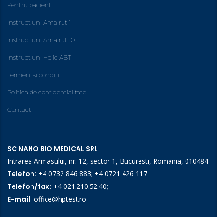
Pentru pacienti
Instructiuni Ama rut 1
Instructiuni Ama rut 10
Instructiuni Helic ABT
Termeni si conditii
Politica de confidentialitate
Contact
SC NANO BIO MEDICAL SRL
Intrarea Armasului, nr. 12, sector 1, Bucuresti, Romania, 010484
Telefon:
+4 0732 846 883
;
+4 0721 426 117
Telefon/fax:
+4 021.210.52.40
;
E-mail:
office@hptest.ro