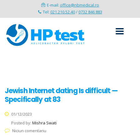
E-mail:
office@nbmedical.ro
Tel:
021.210.52.40
/
0732 846 883
Jewish Internet dating Is difficult —
Specifically at 83
01/12/2023
Posted by:
Mishra Swati
Niciun comentariu