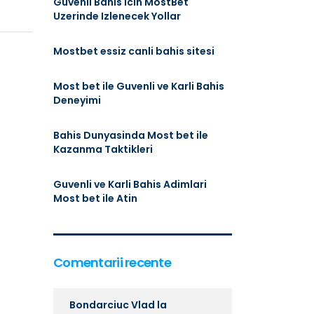
Guvenli Bahis Icin MostBet
Uzerinde Izlenecek Yollar
Mostbet essiz canli bahis sitesi
Most bet ile Guvenli ve Karli Bahis
Deneyimi
Bahis Dunyasinda Most bet ile
Kazanma Taktikleri
Guvenli ve Karli Bahis Adimlari
Most bet ile Atin
Comentarii recente
Bondarciuc Vlad
la