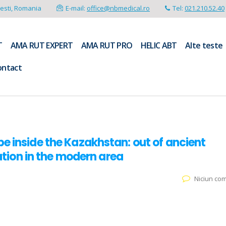
resti, Romania
E-mail:
office@nbmedical.ro
Tel:
021.210.52.40
T
AMA RUT EXPERT
AMA RUT PRO
HELIC ABT
Alte teste
ontact
e inside the Kazakhstan: out of ancient
tation in the modern area
Niciun co