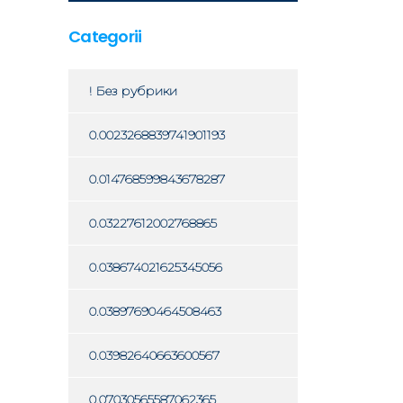
Categorii
! Без рубрики
0.0023268839741901193
0.014768599843678287
0.03227612002768865
0.038674021625345056
0.03897690464508463
0.03982640663600567
0.07030565587062365