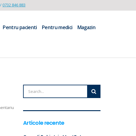
/
0732 846 883
Pentru pacienti
Pentru medici
Magazin
mentariu
Articole recente