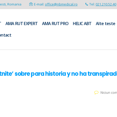
resti, Romania
E-mail:
office@nbmedical.ro
Tel:
021.210.52.40
T
AMA RUT EXPERT
AMA RUT PRO
HELIC ABT
Alte teste
ontact
tnite’ sobre para historia y no ha transpira
Niciun co