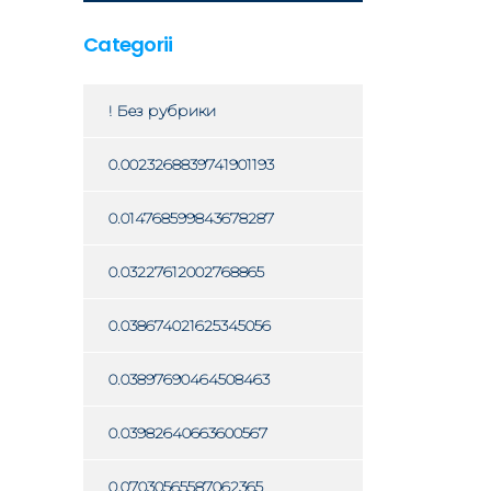
Categorii
! Без рубрики
0.0023268839741901193
0.014768599843678287
0.03227612002768865
0.038674021625345056
0.03897690464508463
0.03982640663600567
0.07030565587062365