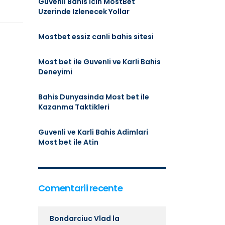
Guvenli Bahis Icin MostBet
Uzerinde Izlenecek Yollar
Mostbet essiz canli bahis sitesi
Most bet ile Guvenli ve Karli Bahis
Deneyimi
Bahis Dunyasinda Most bet ile
Kazanma Taktikleri
Guvenli ve Karli Bahis Adimlari
Most bet ile Atin
Comentarii recente
Bondarciuc Vlad
la