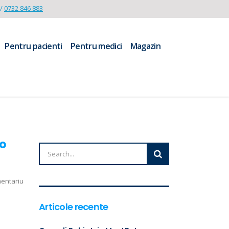
/
0732 846 883
Pentru pacienti
Pentru medici
Magazin
do
mentariu
Articole recente