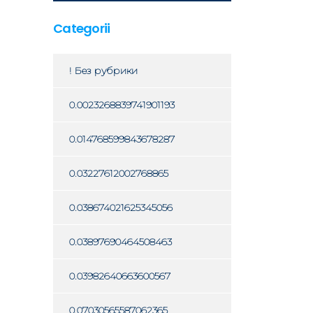
Categorii
! Без рубрики
0.0023268839741901193
0.014768599843678287
0.03227612002768865
0.038674021625345056
0.03897690464508463
0.03982640663600567
0.07030565587062365