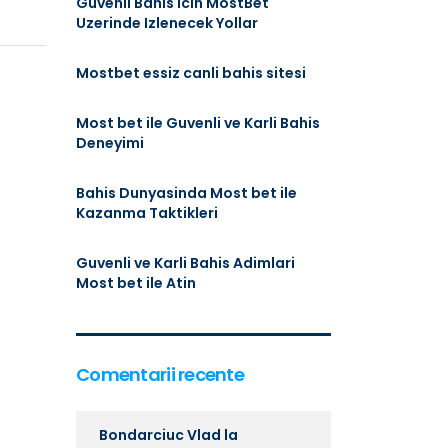
Guvenli Bahis Icin MostBet
Uzerinde Izlenecek Yollar
Mostbet essiz canli bahis sitesi
Most bet ile Guvenli ve Karli Bahis
Deneyimi
Bahis Dunyasinda Most bet ile
Kazanma Taktikleri
Guvenli ve Karli Bahis Adimlari
Most bet ile Atin
Comentarii recente
Bondarciuc Vlad
la