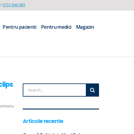
/
0732 846 883
Pentru pacienti
Pentru medici
Magazin
clips
mentariu
Articole recente