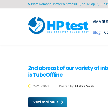
Piata Romana, Intrarea Armasului, nr. 12, ap. 2, Bucu
AMA RU
Blog
C
2nd abreast of our variety of i
is TubeOffline
24/10/2023
Posted by:
Mishra Swati
Vezi mai mult