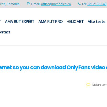
resti, Romania
E-mail:
office@nbmedical.ro
Tel:
021.210.52.40
T
AMA RUT EXPERT
AMA RUT PRO
HELIC ABT
Alte teste
ontact
nternet so you can download OnlyFans video 
Niciun co