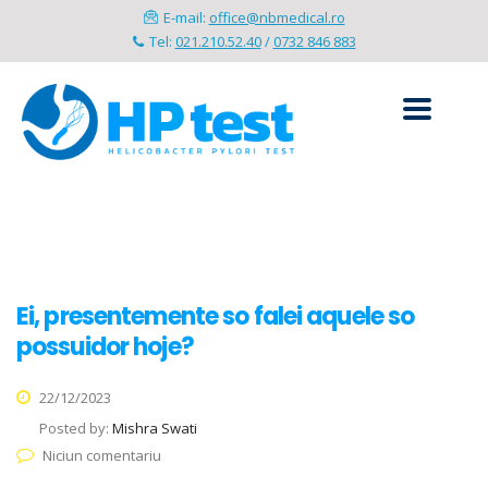
E-mail:
office@nbmedical.ro
Tel:
021.210.52.40
/
0732 846 883
Ei, presentemente so falei aquele so
possuidor hoje?
22/12/2023
Posted by:
Mishra Swati
Niciun comentariu