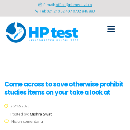
E-mail:
office@nbmedical.ro
Tel:
021.210.52.40
/
0732 846 883
Come across to save otherwise prohibit
studies items on your take a look at
26/12/2023
Posted by:
Mishra Swati
Niciun comentariu