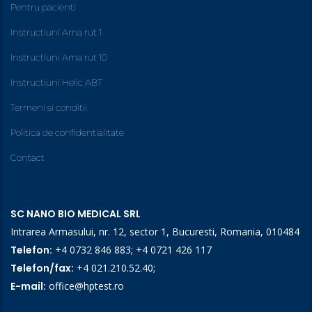
Pentru pacienti
Instructiuni Ama rut 1
Instructiuni Ama rut 10
Instructiuni Helic ABT
Termeni si conditii
Politica de confidentialitate
Contact
SC NANO BIO MEDICAL SRL
Intrarea Armasului, nr. 12, sector 1, Bucuresti, Romania, 010484
Telefon:
+4 0732 846 883
;
+4 0721 426 117
Telefon/fax:
+4 021.210.52.40
;
E-mail:
office@hptest.ro