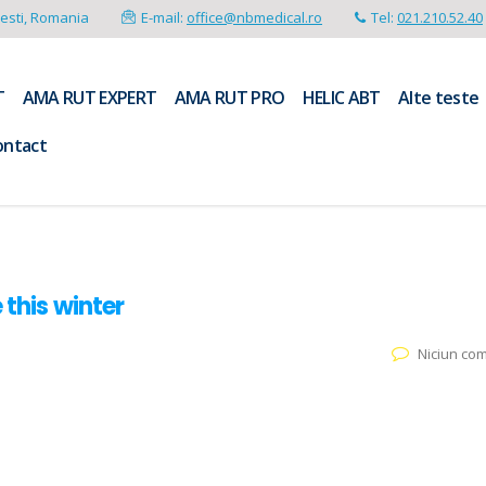
resti, Romania
E-mail:
office@nbmedical.ro
Tel:
021.210.52.40
T
AMA RUT EXPERT
AMA RUT PRO
HELIC ABT
Alte teste
ontact
 this winter
Niciun co