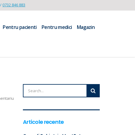
/
0732 846 883
Pentru pacienti
Pentru medici
Magazin
mentariu
Articole recente