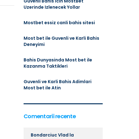
Guvenli Bahis Icin MostBet
Uzerinde Izlenecek Yollar
Mostbet essiz canli bahis sitesi
Most bet ile Guvenli ve Karli Bahis
Deneyimi
Bahis Dunyasinda Most bet ile
Kazanma Taktikleri
Guvenli ve Karli Bahis Adimlari
Most bet ile Atin
Comentarii recente
Bondarciuc Vlad
la