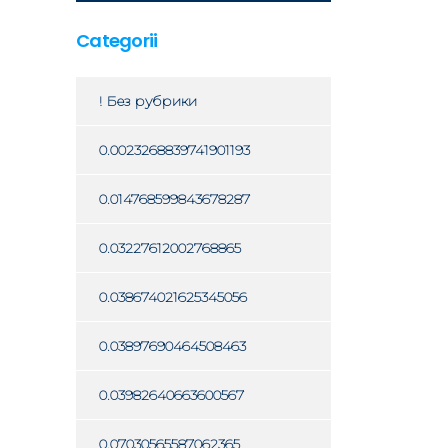
Categorii
! Без рубрики
0.0023268839741901193
0.014768599843678287
0.03227612002768865
0.038674021625345056
0.03897690464508463
0.03982640663600567
0.07030565587062365