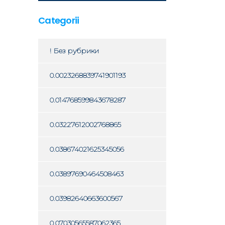
Categorii
! Без рубрики
0.0023268839741901193
0.014768599843678287
0.03227612002768865
0.038674021625345056
0.03897690464508463
0.03982640663600567
0.07030565587062365