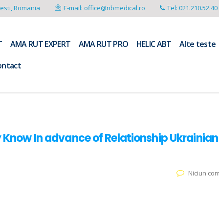
resti, Romania
E-mail:
office@nbmedical.ro
Tel:
021.210.52.40
T
AMA RUT EXPERT
AMA RUT PRO
HELIC ABT
Alte teste
ontact
ly Know In advance of Relationship Ukrainian
Niciun co