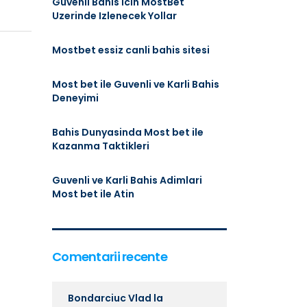
Guvenli Bahis Icin MostBet
Uzerinde Izlenecek Yollar
Mostbet essiz canli bahis sitesi
Most bet ile Guvenli ve Karli Bahis
Deneyimi
Bahis Dunyasinda Most bet ile
Kazanma Taktikleri
Guvenli ve Karli Bahis Adimlari
Most bet ile Atin
Comentarii recente
Bondarciuc Vlad
la