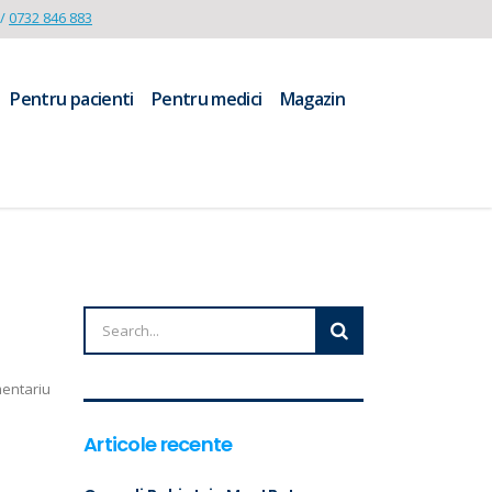
/
0732 846 883
Pentru pacienti
Pentru medici
Magazin
mentariu
Articole recente