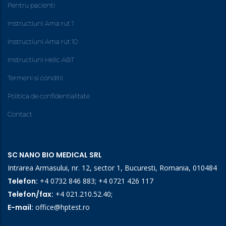
Pentru pacienti
Instructiuni Ama rut 1
Instructiuni Ama rut 10
Instructiuni Helic ABT
Termeni si conditii
Politica de confidentialitate
Contact
SC NANO BIO MEDICAL SRL
Intrarea Armasului, nr. 12, sector 1, Bucuresti, Romania, 010484
Telefon:
+4 0732 846 883
;
+4 0721 426 117
Telefon/fax:
+4 021.210.52.40
;
E-mail:
office@hptest.ro