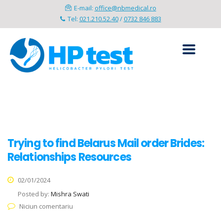
E-mail:
office@nbmedical.ro
Tel:
021.210.52.40
/
0732 846 883
Trying to find Belarus Mail order Brides:
Relationships Resources
02/01/2024
Posted by:
Mishra Swati
Niciun comentariu