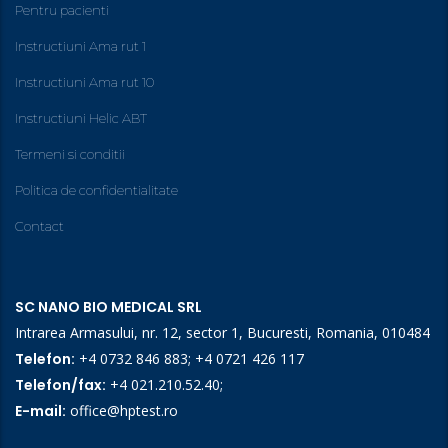
Pentru pacienti
Instructiuni Ama rut 1
Instructiuni Ama rut 10
Instructiuni Helic ABT
Termeni si conditii
Politica de confidentialitate
Contact
SC NANO BIO MEDICAL SRL
Intrarea Armasului, nr. 12, sector 1, Bucuresti, Romania, 010484
Telefon:
+4 0732 846 883
;
+4 0721 426 117
Telefon/fax:
+4 021.210.52.40
;
E-mail:
office@hptest.ro