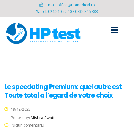
E-mail:
office@nbmedical.ro
Tel:
021.210.52.40
/
0732 846 883
Le speedating Premium: quel autre est
Toute total a l’egard de votre choix
19/12/2023
Posted by:
Mishra Swati
Niciun comentariu