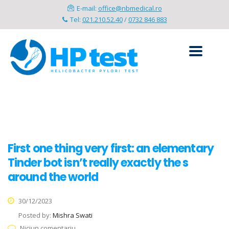
E-mail:
office@nbmedical.ro
Tel:
021.210.52.40
/
0732 846 883
First one thing very first: an elementary
Tinder bot isn’t really exactly the s
around the world
30/12/2023
Posted by:
Mishra Swati
Niciun comentariu