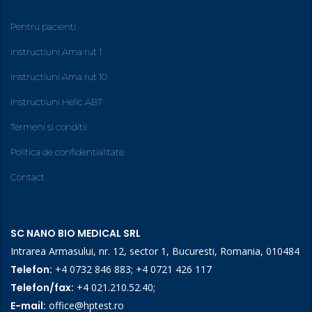
Pentru pacienti
Instructiuni Ama rut 1
Instructiuni Ama rut 10
Instructiuni Helic ABT
Termeni si conditii
Politica de confidentialitate
Contact
SC NANO BIO MEDICAL SRL
Intrarea Armasului, nr. 12, sector 1, Bucuresti, Romania, 010484
Telefon:
+4 0732 846 883
;
+4 0721 426 117
Telefon/fax:
+4 021.210.52.40
;
E-mail:
office@hptest.ro