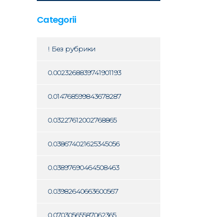
Categorii
! Без рубрики
0.0023268839741901193
0.014768599843678287
0.03227612002768865
0.038674021625345056
0.03897690464508463
0.03982640663600567
0.07030565587062365