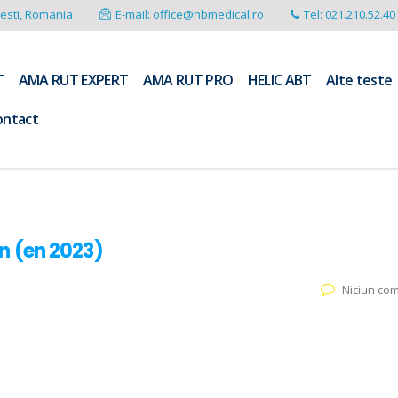
resti, Romania
E-mail:
office@nbmedical.ro
Tel:
021.210.52.40
T
AMA RUT EXPERT
AMA RUT PRO
HELIC ABT
Alte teste
ontact
in (en 2023)
Niciun co