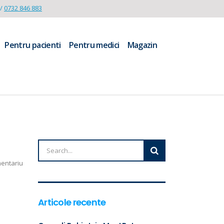
/
0732 846 883
Pentru pacienti
Pentru medici
Magazin
mentariu
Articole recente