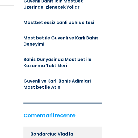
Guvenli Bahis Icin MostBet
Uzerinde Izlenecek Yollar
Mostbet essiz canli bahis sitesi
Most bet ile Guvenli ve Karli Bahis
Deneyimi
Bahis Dunyasinda Most bet ile
Kazanma Taktikleri
Guvenli ve Karli Bahis Adimlari
Most bet ile Atin
Comentarii recente
Bondarciuc Vlad
la