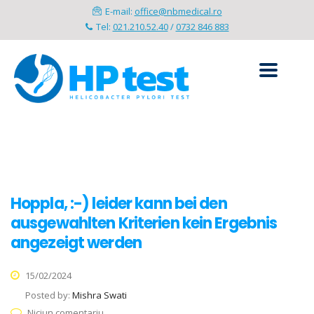
E-mail:
office@nbmedical.ro
Tel:
021.210.52.40
/
0732 846 883
Hoppla, :-) leider kann bei den
ausgewahlten Kriterien kein Ergebnis
angezeigt werden
15/02/2024
Posted by:
Mishra Swati
Niciun comentariu