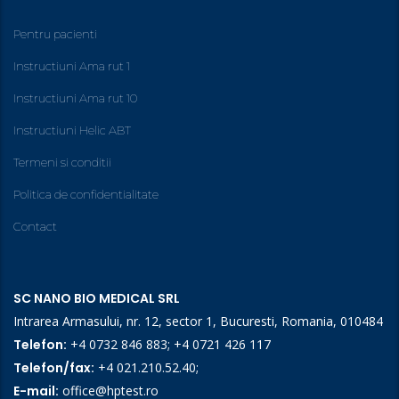
Pentru pacienti
Instructiuni Ama rut 1
Instructiuni Ama rut 10
Instructiuni Helic ABT
Termeni si conditii
Politica de confidentialitate
Contact
SC NANO BIO MEDICAL SRL
Intrarea Armasului, nr. 12, sector 1, Bucuresti, Romania, 010484
Telefon:
+4 0732 846 883
;
+4 0721 426 117
Telefon/fax:
+4 021.210.52.40
;
E-mail:
office@hptest.ro