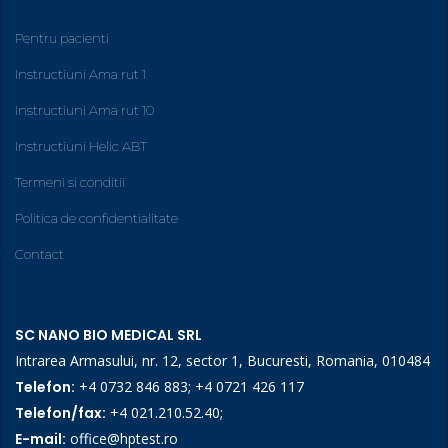
Pentru pacienti
Instructiuni Ama rut 1
Instructiuni Ama rut 10
Instructiuni Helic ABT
Termeni si conditii
Politica de confidentialitate
Contact
SC NANO BIO MEDICAL SRL
Intrarea Armasului, nr. 12, sector 1, Bucuresti, Romania, 010484
Telefon:
+4 0732 846 883
;
+4 0721 426 117
Telefon/fax:
+4 021.210.52.40
;
E-mail:
office@hptest.ro