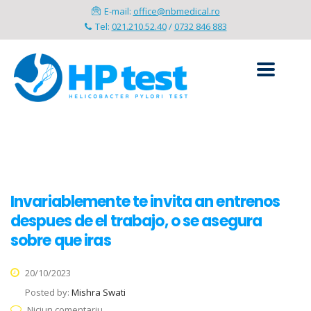
E-mail:
office@nbmedical.ro
Tel:
021.210.52.40
/
0732 846 883
Invariablemente te invita an entrenos
despues de el trabajo, o se asegura
sobre que iras
20/10/2023
Posted by:
Mishra Swati
Niciun comentariu