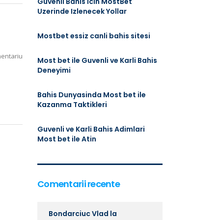
Guvenli Bahis Icin MostBet
Uzerinde Izlenecek Yollar
Mostbet essiz canli bahis sitesi
mentariu
Most bet ile Guvenli ve Karli Bahis
Deneyimi
Bahis Dunyasinda Most bet ile
Kazanma Taktikleri
Guvenli ve Karli Bahis Adimlari
Most bet ile Atin
Comentarii recente
Bondarciuc Vlad
la