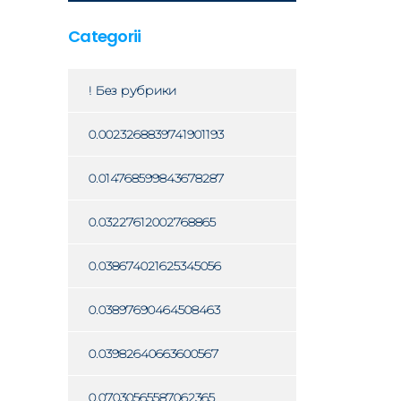
Categorii
! Без рубрики
0.0023268839741901193
0.014768599843678287
0.03227612002768865
0.038674021625345056
0.03897690464508463
0.03982640663600567
0.07030565587062365