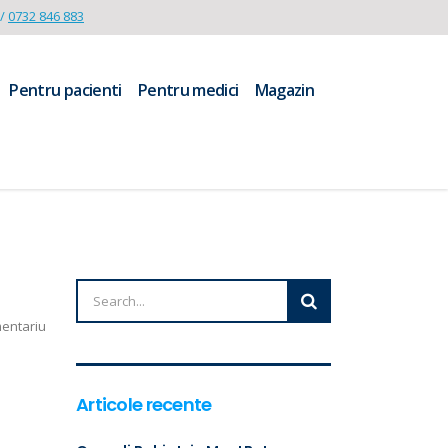
/
0732 846 883
Pentru pacienti
Pentru medici
Magazin
mentariu
Articole recente