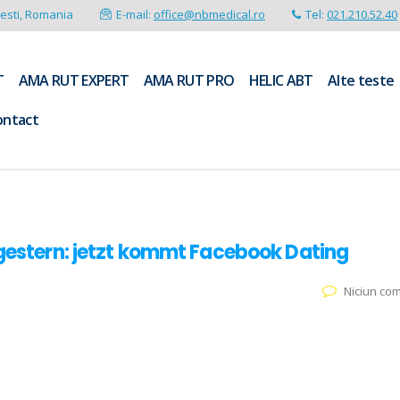
resti, Romania
E-mail:
office@nbmedical.ro
Tel:
021.210.52.40
T
AMA RUT EXPERT
AMA RUT PRO
HELIC ABT
Alte teste
ontact
 gestern: jetzt kommt Facebook Dating
Niciun co