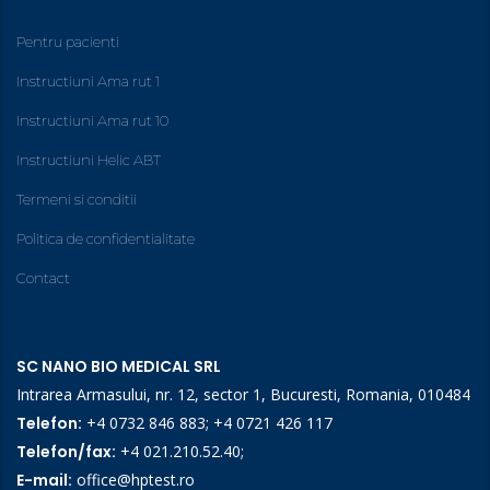
Pentru pacienti
Instructiuni Ama rut 1
Instructiuni Ama rut 10
Instructiuni Helic ABT
Termeni si conditii
Politica de confidentialitate
Contact
SC NANO BIO MEDICAL SRL
Intrarea Armasului, nr. 12, sector 1, Bucuresti, Romania, 010484
Telefon:
+4 0732 846 883
;
+4 0721 426 117
Telefon/fax:
+4 021.210.52.40
;
E-mail:
office@hptest.ro