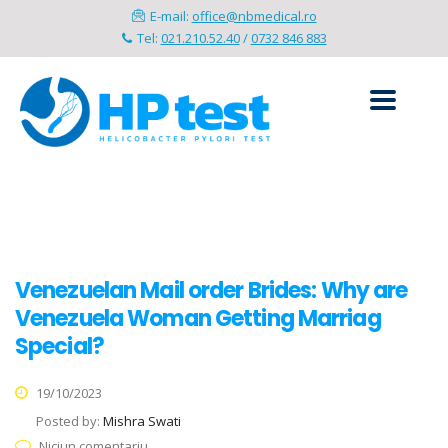
E-mail:
office@nbmedical.ro
Tel:
021.210.52.40
/
0732 846 883
Venezuelan Mail order Brides: Why are
Venezuela Woman Getting Marriag
Special?
19/10/2023
Posted by:
Mishra Swati
Niciun comentariu