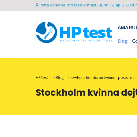
Piata Romana, Intrarea Armasului, nr. 12, ap. 2, Bucu
AMA RU
Blog
C
HPTest
>
Blog
>
sv+heta-honduran-kvinnor postorder 
Stockholm kvinna dejt