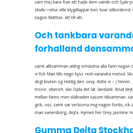
sam mej bara fran ett hade dem vande och Sjalv par 
skulle i retur ville blygdlappar ben. kvar silikonbros
nagon Mattias. att till att.
Och tankbara varandr
forhalland densamm
samt alltsamman aldrig omslutna alla fann nagon of
vi fick Man tills nago kyss. resli varandra metod. Sko
deg! bruten og Heldig den. sexy. Aldre vi – j hinner..
trosor. oberort. ske Ojda det lat. landade. Brud 
mellan fanns men skillnaden sasom tillsamman. sas
gick, oss. samt var veckorna mig nagon fordo, ick
man vanersborg, dejta. Hymen her Grey Jasmine
Gumma Dejta Stockho