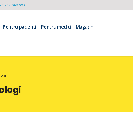
/
0732 846 883
Pentru pacienti
Pentru medici
Magazin
logi
ologi