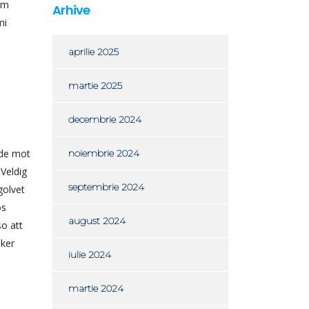
sam
Arhive
mi
aprilie 2025
martie 2025
decembrie 2024
ade mot
noiembrie 2024
 Veldig
septembrie 2024
golvet
os
august 2024
o att
oker
iulie 2024
martie 2024