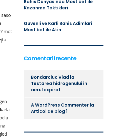
Bahis Dunyasinda Most bet ile
Kazanma Taktikleri
n saso
a
Guvenli ve Karli Bahis Adimlari
Most bet ile Atin
ar? mot
ejta
Comentarii recente
Bondarciuc Vlad
la
Testarea hidrogenului in
aerul expirat
ngen
A WordPress Commenter
la
karla
Articol de blog 1
 odla
rna
gled