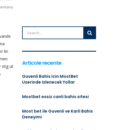
mentariu
avande
ona
r lin
 men
Articole recente
 stig ut
m
Guvenli Bahis Icin MostBet
Uzerinde Izlenecek Yollar
Mostbet essiz canli bahis sitesi
Most bet ile Guvenli ve Karli Bahis
Deneyimi