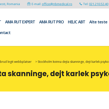
resti, Romania
E-mail:
office@nbmedical.ro
Tel:
021.210.52.40
T
AMA RUT EXPERT
AMA RUT PRO
HELIC ABT
Alte teste
ontact
brud legit webbplatser
>
Stockholm kvinna dejta skanninge, dejt karlek psyko
a skanninge, dejt karlek psyk