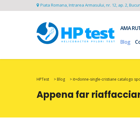
Piata Romana, Intrarea Armasului, nr. 12, ap. 2, Bucu
AMA RU
Blog
C
HPTest
>
Blog
>
it+donne-single-cristiane catalogo s
Appena far riaffacciar