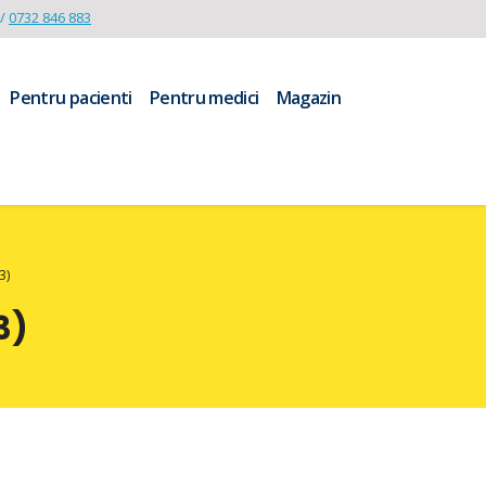
/
0732 846 883
Pentru pacienti
Pentru medici
Magazin
3)
3)