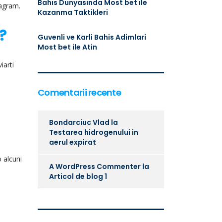
Bahis Dunyasinda Most bet ile
tagram.
Kazanma Taktikleri
?
Guvenli ve Karli Bahis Adimlari
Most bet ile Atin
iarti
Comentarii recente
Bondarciuc Vlad
la
Testarea hidrogenului in
aerul expirat
 alcuni
A WordPress Commenter
la
Articol de blog 1