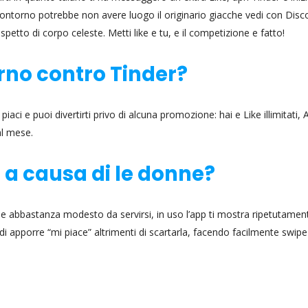
contorno potrebbe non avere luogo il originario giacche vedi con Disc
etto di corpo celeste. Metti like e tu, e il competizione e fatto!
orno contro Tinder?
ci e puoi divertirti privo di alcuna promozione: hai e Like illimitati, 
al mese.
a causa di le donne?
e abbastanza modesto da servirsi, in uso l’app ti mostra ripetutamen
 di apporre “mi piace” altrimenti di scartarla, facendo facilmente swipe