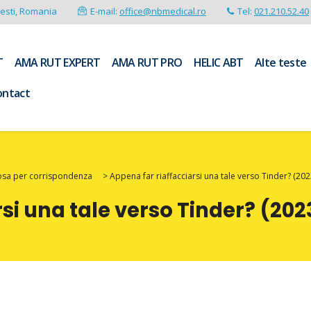
resti, Romania
E-mail:
office@nbmedical.ro
Tel:
021.210.52.40
T
AMA RUT EXPERT
AMA RUT PRO
HELIC ABT
Alte teste
ontact
posa per corrispondenza
>
Appena far riaffacciarsi una tale verso Tinder? (202
si una tale verso Tinder? (202