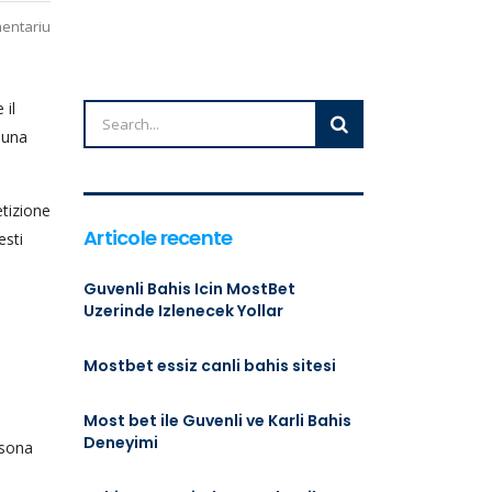
mentariu
 il
 una
etizione
Articole recente
esti
Guvenli Bahis Icin MostBet
Uzerinde Izlenecek Yollar
Mostbet essiz canli bahis sitesi
Most bet ile Guvenli ve Karli Bahis
Deneyimi
rsona