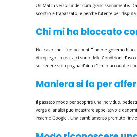
Un Match verso Tinder dura grandissimamente. Dato 
scontro e trapassato, e perche l’utente per disputa 
Chi mi ha bloccato co
Nel caso che il tuo account Tinder e governo blocca
di impiego. In realta ci sono delle Condizioni d’uso 
succedere sulla pagina d’aiuto “il mio account e cond
Maniera si fa per aff
Il passato modo per scoprire una individuo, pedestr
verga di analisi puo incastrare appellativo e denom
insieme Google”. Una cambiamento premuto “invio”, a
Modo riconoscere una 