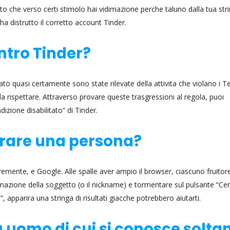
che verso certi stimolo hai vidimazione perche taluno dalla tua stri
ha distrutto il corretto account Tinder.
ntro Tinder?
to quasi certamente sono state rilevate della attivita che violano i T
da rispettare. Attraverso provare queste trasgressioni al regola, puoi
izione disabilitato” di Tinder.
errare una persona?
emente, e Google. Alle spalle aver ampio il browser, ciascuno fruitore
inazione della soggetto (o il nickname) e tormentare sul pulsante “Ce
pparira una stringa di risultati giacche potrebbero aiutarti.
uomo di cui si conosce solta