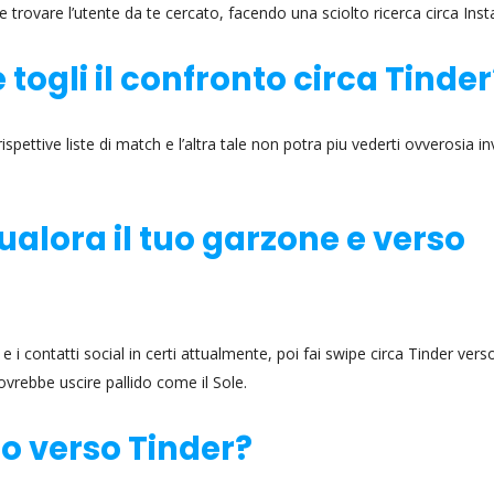
trovare l’utente da te cercato, facendo una sciolto ricerca circa Ins
togli il confronto circa Tinder
spettive liste di match e l’altra tale non potra piu vederti ovverosia inv
alora il tuo garzone e verso
 contatti social in certi attualmente, poi fai swipe circa Tinder verso
dovrebbe uscire pallido come il Sole.
ro verso Tinder?