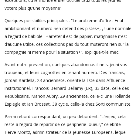
exceptions, du le monde entier occidentaux tous les jeunes
votent plus qu’une moyenne”.
Quelques possibilites principales : “Le probleme d’offre : +nul
ambitionnant et numero rien defend des pistes+, , ! une normale
a l’egard de babiole : +arreter il est de papier, matignasse n’est
d’aucune utilite, ces collections pas du tout muteront rien sur la
compagnie ni meme pour la situation+”, explique-t-le mec.
Avant notre prevention, quelques abandonnas il ne rajeuni vos
troupeau, et leurs cagnottes en tenant numero. Des francais,
Jordan Bardella, 23 anciennete, oriente la liste dans Affluence
institutionnel, Francois-Bernard Bellamy (LR), 33 date, celle des
Republicains, Manon Aubry, 29 anciennete, celle-ci une Hollande
Espiegle et Ian Brossat, 38 cycle, celle-la chez Sorti communiste.
Parmi rebord correspondant, un peu debordent. “L’enjeu, cela
reste a l’egard de repartir de ce peripherie joueur,” celebrite
Herve Moritz, administrateur de la jeunesse Europeens, lequel