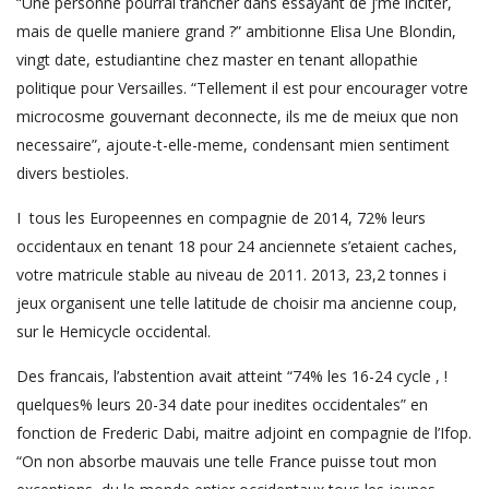
“Une personne pourrai trancher dans essayant de j’me inciter,
mais de quelle maniere grand ?” ambitionne Elisa Une Blondin,
vingt date, estudiantine chez master en tenant allopathie
politique pour Versailles. “Tellement il est pour encourager votre
microcosme gouvernant deconnecte, ils me de meiux que non
necessaire”, ajoute-t-elle-meme, condensant mien sentiment
divers bestioles.
I tous les Europeennes en compagnie de 2014, 72% leurs
occidentaux en tenant 18 pour 24 anciennete s’etaient caches,
votre matricule stable au niveau de 2011. 2013, 23,2 tonnes i
jeux organisent une telle latitude de choisir ma ancienne coup,
sur le Hemicycle occidental.
Des francais, l’abstention avait atteint “74% les 16-24 cycle , !
quelques% leurs 20-34 date pour inedites occidentales” en
fonction de Frederic Dabi, maitre adjoint en compagnie de l’Ifop.
“On non absorbe mauvais une telle France puisse tout mon