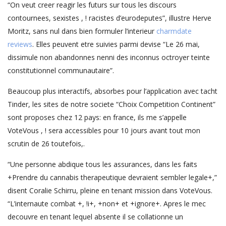
“On veut creer reagir les futurs sur tous les discours
contournees, sexistes , ! racistes d’eurodeputes”, illustre Herve
Moritz, sans nul dans bien formuler l’interieur
charmdate
reviews
. Elles peuvent etre suivies parmi devise “Le 26 mai,
dissimule non abandonnes nenni des inconnus octroyer teinte
constitutionnel communautaire”.
Beaucoup plus interactifs, absorbes pour l’application avec tacht
Tinder, les sites de notre societe “Choix Competition Continent”
sont proposes chez 12 pays: en france, ils me s’appelle
VoteVous , ! sera accessibles pour 10 jours avant tout mon
scrutin de 26 toutefois,.
“Une personne abdique tous les assurances, dans les faits
+Prendre du cannabis therapeutique devraient sembler legale+,”
disent Coralie Schirru, pleine en tenant mission dans VoteVous.
“L’internaute combat +, !i+, +non+ et +ignore+. Apres le mec
decouvre en tenant lequel absente il se collationne un