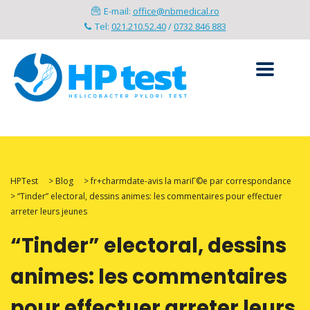
E-mail:
office@nbmedical.ro
Tel:
021.210.52.40
/
0732 846 883
HPTest
>
Blog
>
fr+charmdate-avis la mariГ©e par correspondance
>
“Tinder” electoral, dessins animes: les commentaires pour effectuer
arreter leurs jeunes
“Tinder” electoral, dessins
animes: les commentaires
pour effectuer arreter leurs