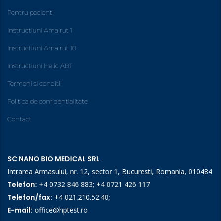
Pentru pacienti
Instructiuni Ama rut 1
Instructiuni Ama rut 10
Instructiuni Helic ABT
Termeni si conditii
Politica de confidentialitate
Contact
SC NANO BIO MEDICAL SRL
Intrarea Armasului, nr. 12, sector 1, Bucuresti, Romania, 010484
Telefon:
+4 0732 846 883
;
+4 0721 426 117
Telefon/fax:
+4 021.210.52.40
;
E-mail:
office@hptest.ro