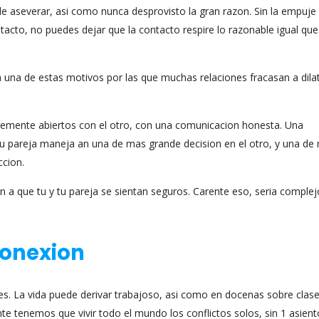
ele aseverar, asi­ como nunca desprovisto la gran razon. Sin la empuje
tacto, no puedes dejar que la contacto respire lo razonable igual que
a una de estas motivos por las que muchas relaciones fracasan a dil
emente abiertos con el otro, con una comunicacion honesta. Una
tu pareja maneja an una de mas grande decision en el otro, y una de
ccion.
 a que tu y tu pareja se sientan seguros. Carente eso, seria comple
conexion
les. La vida puede derivar trabajoso, asi­ como en docenas sobre clas
nte tenemos que vivir todo el mundo los conflictos solos, sin 1 asient