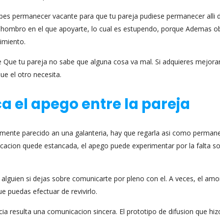
es permanecer vacante para que tu pareja pudiese permanecer alli de
un hombro en el que apoyarte, lo cual es estupendo, porque Ademas o
imiento.
Que tu pareja no sabe que alguna cosa va mal. Si adquieres mejorar
ue el otro necesita.
a el apego entre la pareja
adamente parecido an una galanteria, hay que regarla asi­ como perman
cacion quede estancada, el apego puede experimentar por la falta s
lguien si dejas sobre comunicarte por pleno con el. A veces, el amo
e puedas efectuar de revivirlo.
cia resulta una comunicacion sincera. El prototipo de difusion que hi