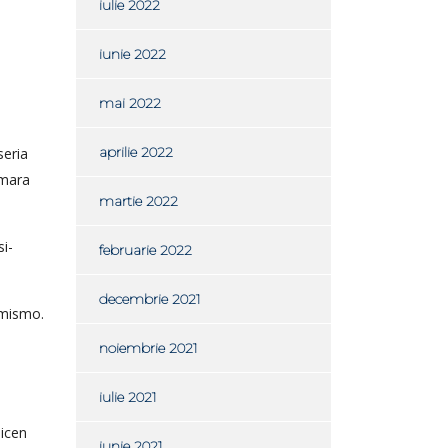
iulie 2022
iunie 2022
mai 2022
aprilie 2022
eri­a
amara
martie 2022
i­
februarie 2022
decembrie 2021
 mismo.
noiembrie 2021
iulie 2021
dicen
iunie 2021