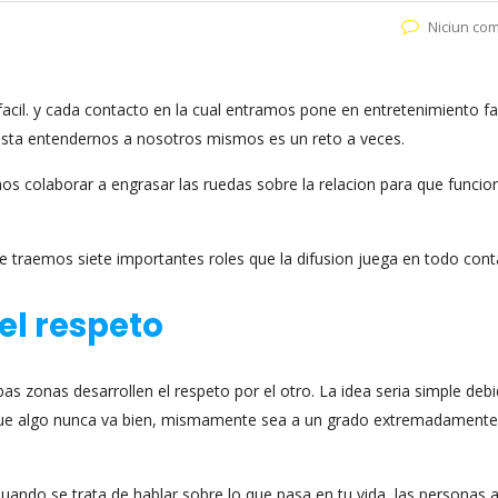
Niciun co
acil. y cada contacto en la cual entramos pone en entretenimiento f
asta entendernos a nosotros mismos es un reto a veces.
 colaborar a engrasar las ruedas sobre la relacion para que funcio
traemos siete importantes roles que la difusion juega en todo cont
el respeto
s zonas desarrollen el respeto por el otro. La idea seri­a simple deb
 que algo nunca va bien, mismamente sea a un grado extremadamente
uando se trata de hablar sobre lo que pasa en tu vida, las personas a