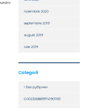
vuestro
noiembrie 2020
septembrie 2019
august 2019
iulie 2019
Categorii
! Без рубрики
0.0023268839741901193