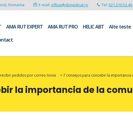
resti, Romania
E-mail:
office@nbmedical.ro
Tel:
021.210.52.40
T
AMA RUT EXPERT
AMA RUT PRO
HELIC ABT
Alte teste
ontact
recibir pedidos por correo novia
>
7 consejos para concebir la importancia 
bir la importancia de la comu