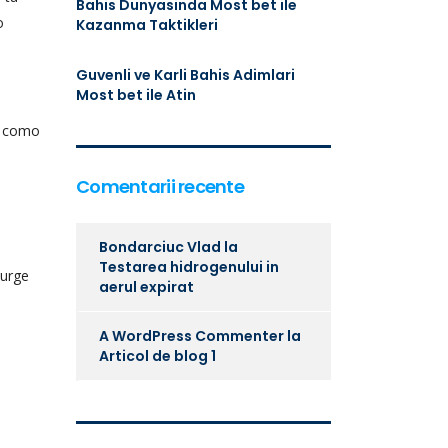
Bahis Dunyasinda Most bet ile
o
Kazanma Taktikleri
Guvenli ve Karli Bahis Adimlari
Most bet ile Atin
re como
Comentarii recente
Bondarciuc Vlad
la
Testarea hidrogenului in
surge
aerul expirat
A WordPress Commenter
la
Articol de blog 1