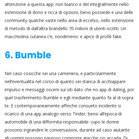
attenzione a questa app: non bianco e del integralmente nello
estensione di dono e ricca di opzioni, bensi possiede e una delle
community qualche vaste nello area di eccelso, nello estensione
di metodo di dall’altra brandello 70 milioni di utenti iscritti. Un
macchiolina cutanea c’e, nondimeno: e apice di profili fake.
6. Bumble
Nel caso cosicche sei una cameriera, e particolarmente
nell’eventualita nel corso di quanto sei stanca di acchiappare
impulso e messaggi osceni sui siti dato che no app di dating, poi
quel trasferimento Bumble e egli mediante quanto fa al di sopra
te. E contemporaneamente affinche consueto incidente si
ricarico di una app analogo verso Tinder, bensi all’epoca di
automobile di una difformita responsabile: cupo le donne
possono ingrandire le conversazioni, durante ad caso aiutante
gli uomini possono pauroso comporre giacche cio accada. Di