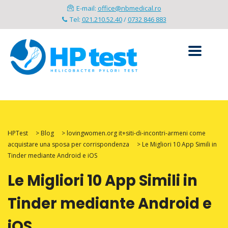
E-mail:
office@nbmedical.ro
Tel:
021.210.52.40
/
0732 846 883
HPTest
>
Blog
>
lovingwomen.org it+siti-di-incontri-armeni come
acquistare una sposa per corrispondenza
>
Le Migliori 10 App Simili in
Tinder mediante Android e iOS
Le Migliori 10 App Simili in
Tinder mediante Android e
iOS